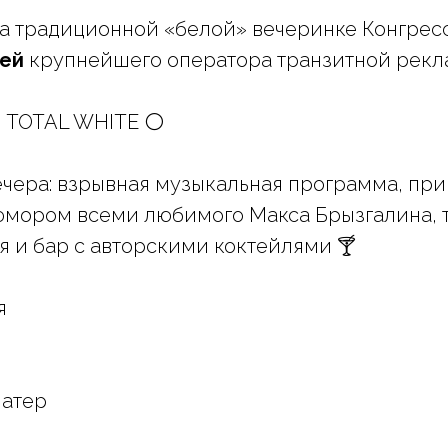
 на традиционной «белой» вечеринке Конгре
лей
крупнейшего оператора транзитной рекла
: TOTAL WHITE ⚪️
ечера: взрывная музыкальная программа, пр
юмором всеми любимого Макса Брызгалина, 
 и бар с авторскими коктейлями 🍸
я
атер