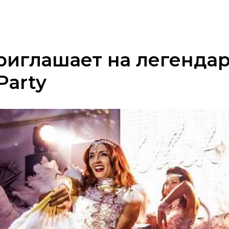
риглашает на легенда
Party