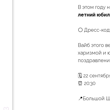
В этом году
летний юби
⚪️ Дресс-код
Вайб этого в
харизмой и 
поздравления
🗓️ 22 сентябр
⏰ 20:30
📍Большой Ш