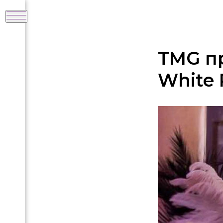
TMG п
White 