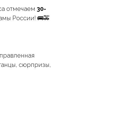
сса отмечаем
30-
мы России! 🚌🚕
иправленная
танцы, сюрпризы,